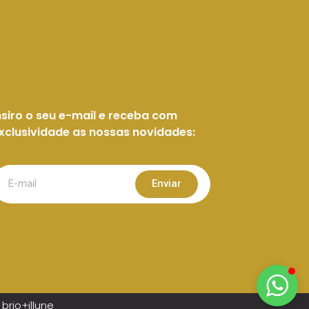
GOLD
Responderemos a sua mensagem
em instantes.
nsiro o seu e-mail e receba com
xclusividade as nossas novidades:
Enviar
brio+illune