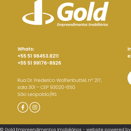
Whats:
I
+55 51 98453.8211
e
+55 51 99176-8926
Rua Dr. Frederico Wolfenbuttel, nº 217,
sala 301 – CEP 93020-650
São Leopoldo/RS
© Gold Empreendimentos Imobiliários - website powered by 